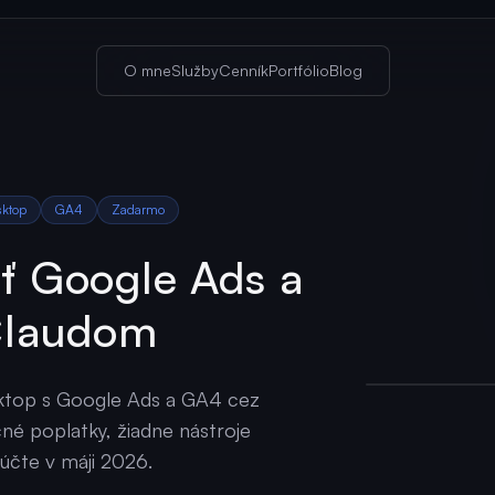
O mne
Služby
Cenník
Portfólio
Blog
sktop
GA4
Zadarmo
ť Google Ads a
 Claudom
ktop s Google Ads a GA4 cez
né poplatky, žiadne nástroje
účte v máji 2026.