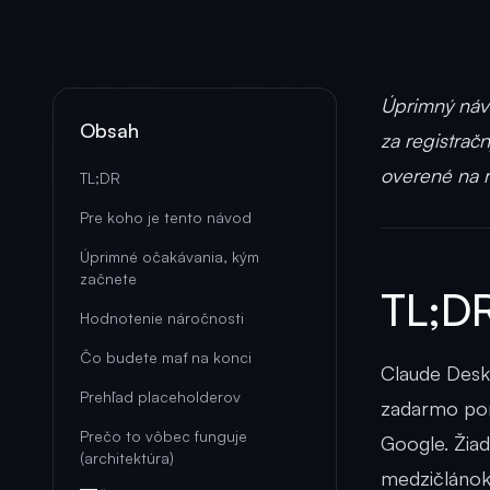
Úprimný návo
Obsah
za registrač
overené na r
TL;DR
Pre koho je tento návod
Úprimné očakávania, kým
začnete
TL;D
Hodnotenie náročnosti
Čo budete mať na konci
Claude Desk
Prehľad placeholderov
zadarmo pom
Prečo to vôbec funguje
Google. Žiad
(architektúra)
medzičlánok