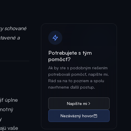
tky schované
stavené a
Potrebujete s tým
pomôcť?
Ak by ste s podobným riešením
potrebovali pomôcť, napíšte mi.
Rád sa na to pozriem a spolu
navrhneme ďalší postup.
iť úplne
Napíšte mi
amotný
Nezáväzný hovor
y
ajú vaše