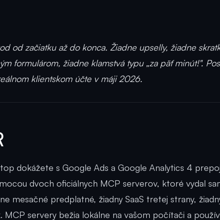
d od začiatku až do konca. Žiadne upselly, žiadne skra
ným formulárom, žiadne klamstvá typu „za päť minút!". Po
eálnom klientskom účte v máji 2026.
R
top dokážete s Google Ads a Google Analytics 4 prepoj
ocou dvoch oficiálnych MCP serverov, ktoré vydal s
ne mesačné predplatné, žiadny SaaS tretej strany, žiadn
. MCP servery bežia lokálne na vašom počítači a použív